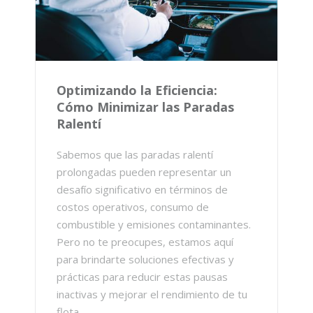
Optimizando la Eficiencia:
Cómo Minimizar las Paradas
Ralentí
Sabemos que las paradas ralentí
prolongadas pueden representar un
desafío significativo en términos de
costos operativos, consumo de
combustible y emisiones contaminantes.
Pero no te preocupes, estamos aquí
para brindarte soluciones efectivas y
prácticas para reducir estas pausas
inactivas y mejorar el rendimiento de tu
flota.