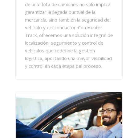
de una flota de camiones no solo implica
garantizar la llegada puntual de la
mercancía, sino también la seguridad del
vehículo y del conductor. Con Hunter
Track, ofrecemos una solución integral de
localización, seguimiento y control de
vehículos que redefine la gestión
logística, aportando una mayor visibilidad
y control en cada etapa del proceso.