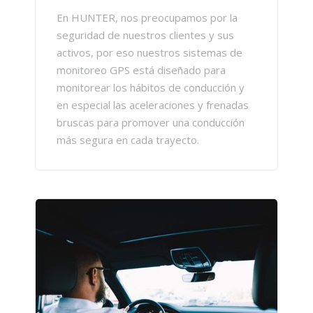
En HUNTER, nos preocupamos por la
seguridad de nuestros clientes y sus
activos, por eso nuestros sistemas de
monitoreo GPS está diseñado para
monitorear los hábitos de conducción y
en especial las aceleraciones y frenadas
bruscas para promover una conducción
más segura en cada trayecto.