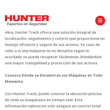
En el dinámico mundo de la construcción y obra civil, la
eficiencia en la gestión de maquinaria es esencial. Para


aquellos involucrados en el alquiler de maquinaria de
obra, Hunter Track ofrece una solución integral de
localización, seguimiento y control que proporciona un
manejo eficiente y seguro de sus activos. En caso de
robo o si una máquina no es devuelta según lo
acordado se puede recuperar fácilmente, brindándole
una mayor tranquilidad y protección de sus activos.
Conozca Dónde se Encuentran sus Máquinas en Todo
Momento
Con Hunter Track, puede conocer la ubicación precisa
de toda su maquinaria en tiempo real. Esta
información valiosa no solo asegura un control total